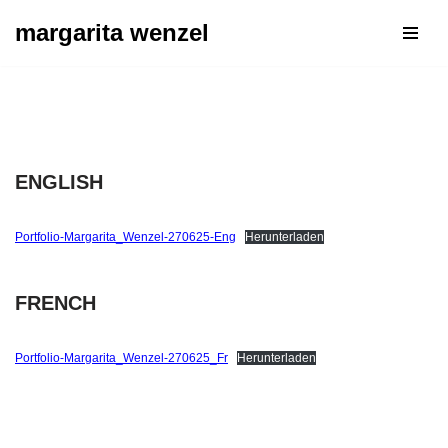
margarita wenzel
Zum
Inhalt
springen
ENGLISH
Portfolio-Margarita_Wenzel-270625-Eng
Herunterladen
FRENCH
Portfolio-Margarita_Wenzel-270625_Fr
Herunterladen